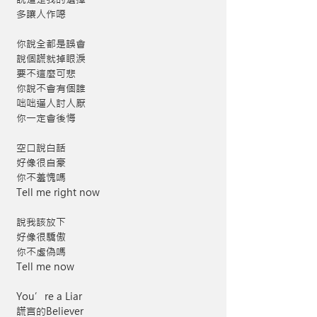
多讓人作噁
你說全都是誤會
說個謊就掉眼淚
要不這麼可悲
你說不會有個誰
咄咄逼人討人厭
你一定會後悔
空口說白話
好像很自豪
你不羞愧嗎
Tell me right now
說我該放下
好像很驕傲
你不虛偽嗎
Tell me now
You’re a Liar
謊言的Believer