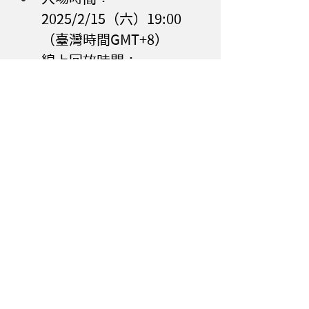
2025/2/15（六）19:00 
（臺灣時間GMT+8）
線上回放時間：
2025/2/16（日）22:00 ~ 
2025/3/15 （六） 23:59 
（臺灣時間GMT+8）
購票方式：KKTIX
票　　價：TWD $ 500
購票連結：
https://meridianproject.k
ktix.cc/events/b8137ba4