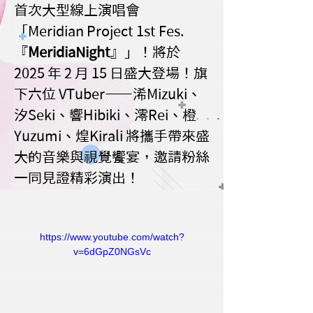
首次大型線上演唱會 
「Meridian Project 1st Fes. 
『
MeridiaNight
』」！將於 
2025 年 2 月 15 日盛大登場！旗
下六位 VTuber——浠Mizuki、
汐Seki、響Hibiki、澪Rei、橙
Yuzumi、煌Kirali 將攜手帶來盛
大的音樂與視覺饗宴，邀請粉絲
一同見證精彩演出！
https://www.youtube.com/watch?
v=6dGpZ0NGsVc